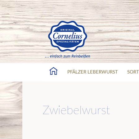
PFÄLZER LEBERWURST
SORT
Zwiebelwurst